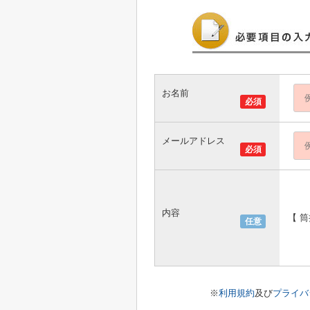
お名前
必須
メールアドレス
必須
内容
【 
任意
※
利用規約
及び
プライバ