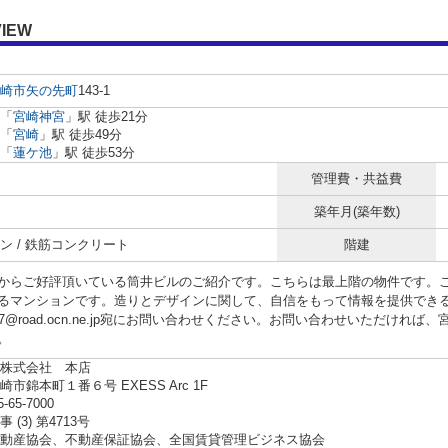
IEW
崎市
矢の先町
143-1
「
宮崎神宮
」駅 徒歩21分
「
宮崎
」駅 徒歩49分
「
蓮ケ池
」駅 徒歩53分
管理費・共益費
築年月(築年数)
ン / 鉄筋コンクリート
階建
からご好評頂いている筒井ビルのご紹介です。こちらは最上階の物件です。
るマンションです。造りとデザインに関して、自信をもって情報を提供でき
7777@road.ocn.ne.jp宛にお問い合わせください。お問い合わせいただけ
。
株式会社 本店
市錦本町１番６号 EXESS Arc 1F
5-65-7000
 (3) 第4713号
動産協会、不動産保証協会、全国賃貸管理ビジネス協会