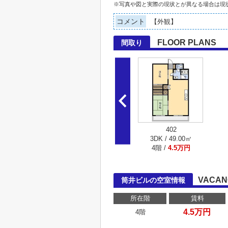
※写真や図と実際の現状とが異なる場合は現
コメント
【外観】
FLOOR PLANS
間取り
402
3DK / 49.00㎡
4階 /
4.5万円
VACAN
筒井ビルの空室情報
所在階
賃料
4.5万円
4階