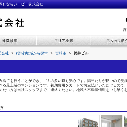
探しならジーピー株式会社
営
式会社
>
(賃貸)地域から探す
>
宮崎市
>
筒井ビル
み捨てを行うことができ、ゴミの多い時も安心です。陽当たりが良いので洗
きる最上階のマンションです。初期費用をカードでお支払いいただけるので
めたい方は当社スタッフまでご連絡ください。地域の不動産情報をいち早く
RY