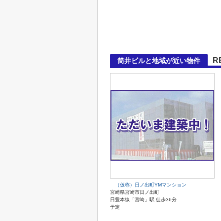
R
筒井ビルと地域が近い物件
（仮称）日ノ出町YMマンション
宮崎県宮崎市日ノ出町
日豊本線「宮崎」駅 徒歩36分
予定