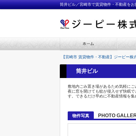
筒井ビル／宮崎市で賃貸物件・不動産をお
【宮崎市 賃貸物件・不動産】ジーピー株
筒井ビル
敷地内ごみ置き場があるため気軽にご
夜に窓を開けても蚊が侵入せず快眠で
す。できるだけ早めに不動産情報を集
PHOTO GALLE
物件写真