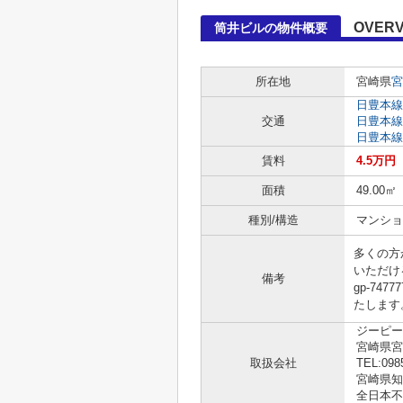
OVERV
筒井ビルの物件概要
所在地
宮崎県
宮
日豊本線
交通
日豊本線
日豊本線
賃料
4.5万円
面積
49.00㎡
種別/構造
マンショ
多くの方
いただけ
備考
gp-74
たします
ジーピー
宮崎県宮崎
取扱会社
TEL:098
宮崎県知事
全日本不