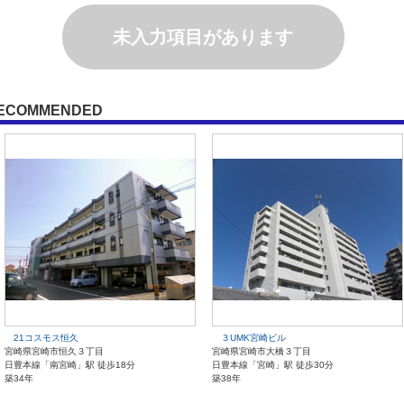
未入力項目があります
ECOMMENDED
21コスモス恒久
３UMK宮崎ビル
宮崎県宮崎市恒久３丁目
宮崎県宮崎市大橋３丁目
日豊本線「南宮崎」駅 徒歩18分
日豊本線「宮崎」駅 徒歩30分
築34年
築38年