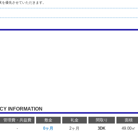
状を優先させていただきます。
CY INFORMATION
管理費・共益費
敷金
礼金
間取り
面積
-
0ヶ月
2ヶ月
3DK
49.00㎡