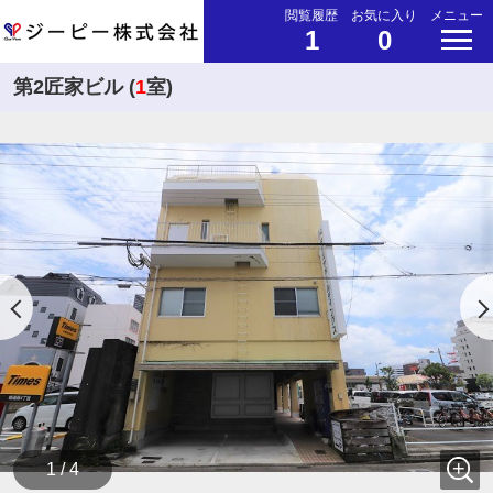
閲覧履歴
お気に入り
メニュー
1
0
第2匠家ビル (
1
室)
1 / 4