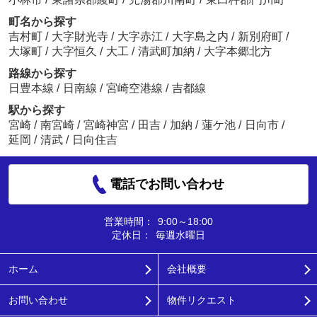
町名から探す
吉村町
/
大字財光寺
/
大字赤江
/
大字島之内
/
新別府町
/
大塚町
/
大字恒久
/
大工
/
清武町加納
/
大字本郷北方
路線から探す
日豊本線
/
日南線
/
宮崎空港線
/
吉都線
駅から探す
宮崎
/
南宮崎
/
宮崎神宮
/
田吉
/
加納
/
蓮ケ池
/
日向市
/
延岡
/
清武
/
日向住吉
電話でお問い合わせ
営業時間：
9:00～18:00
定休日：
毎週水曜日
ホーム
会社概要
お問い合わせ
物件リクエスト