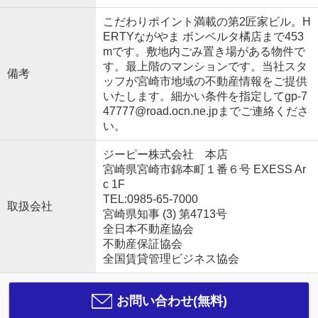
こだわりポイント満載の第2匠家ビル。H
ERTYながやま ボンベルタ橘店まで453
mです。敷地内ごみ置き場がある物件で
す。最上階のマンションです。当社スタ
備考
ッフが宮崎市地域の不動産情報をご提供
いたします。細かい条件を指定してgp-7
47777@road.ocn.ne.jpまでご連絡くださ
い。
ジーピー株式会社 本店
宮崎県宮崎市錦本町１番６号 EXESS Ar
c 1F
TEL:0985-65-7000
取扱会社
宮崎県知事 (3) 第4713号
全日本不動産協会
不動産保証協会
全国賃貸管理ビジネス協会
お問い合わせ(無料)