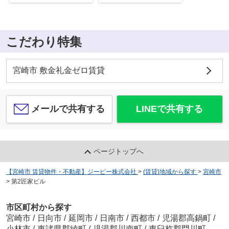
こだわり特集
宮崎市 敷金礼金ゼロ賃貸
メールで共有する
LINEで共有する
ページトップへ
【宮崎市 賃貸物件・不動産】ジーピー株式会社
>
(賃貸)地域から探す
>
宮崎市
>
第2匠家ビル
市区町村から探す
宮崎市
/
日向市
/
延岡市
/
日南市
/
西都市
/
児湯郡高鍋町
/
小林市
/
東諸県郡綾町
/
児湯郡川南町
/
東臼杵郡門川町