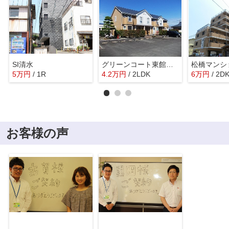
SI清水
グリーンコート東館 Ｄ
松橋マンシ
5
万
円
/ 1R
4.2
万
円
/ 2LDK
6
万
円
/ 2D
お客様の声