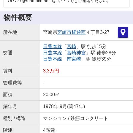
747777@road.ocn.ne.jpよりいつでもご連絡ください。
物件概要
所在地
宮崎県
宮崎市
橘通西
４丁目3-27
日豊本線
「
宮崎
」駅 徒歩15分
交通
日豊本線
「
宮崎神宮
」駅 徒歩28分
日豊本線
「
南宮崎
」駅 徒歩39分
賃料
3.3万円
管理費等
-
面積
20.00㎡
築年月
1978年 9月(築47年)
種別 / 構造
マンション / 鉄筋コンクリート
階建
4階建