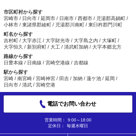
市区町村から探す
宮崎市
/
日向市
/
延岡市
/
日南市
/
西都市
/
児湯郡高鍋町
/
小林市
/
東諸県郡綾町
/
児湯郡川南町
/
東臼杵郡門川町
町名から探す
吉村町
/
大字赤江
/
大字財光寺
/
大字島之内
/
大塚町
/
大字恒久
/
新別府町
/
大工
/
清武町加納
/
大字本郷北方
路線から探す
日豊本線
/
日南線
/
宮崎空港線
/
吉都線
駅から探す
宮崎
/
南宮崎
/
宮崎神宮
/
田吉
/
加納
/
蓮ケ池
/
延岡
/
日向市
/
清武
/
宮崎空港
電話でお問い合わせ
営業時間：
9:00～18:00
定休日：
毎週水曜日