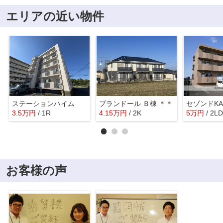
エリアの近い物件
ステーションハイム
プランドール Ｂ棟 ＊＊
セゾンドKA
3.5
万
円
/ 1R
4.15
万
円
/ 2K
5
万
円
/ 2L
お客様の声