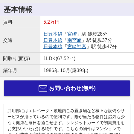
基本情報
賃料
5.2万円
日豊本線
「
宮崎
」駅 徒歩28分
交通
日豊本線
「
南宮崎
」駅 徒歩37分
日豊本線
「
宮崎神宮
」駅 徒歩47分
間取り(面積)
1LDK(67.52㎡)
築年月
1986年 10月(築39年)
お問い合わせ(無料)
共用部にはエレベータ・敷地内ごみ置き場など様々な設備やサ
ービスが揃っているので便利です。陽が当たる物件は湿気も少
なく健康な毎日を過ごせます。クレジットカードで初期費用を
お支払いいただける物件です。こちらの物件はマンションで