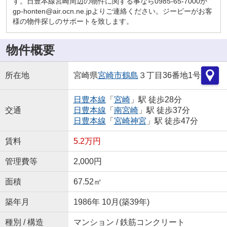
す。日豊本線宮崎周辺の物件に関する事なら0985-65-7000か
gp-honten@air.ocn.ne.jpよりご連絡ください。ジーピーがお客
様の物件探しのサポートを致します。
物件概要
所在地
宮崎県
宮崎市
鶴島
３丁目36番地1号
日豊本線
「
宮崎
」駅 徒歩28分
交通
日豊本線
「
南宮崎
」駅 徒歩37分
日豊本線
「
宮崎神宮
」駅 徒歩47分
賃料
5.2万円
管理費等
2,000円
面積
67.52㎡
築年月
1986年 10月(築39年)
種別 / 構造
マンション / 鉄筋コンクリート