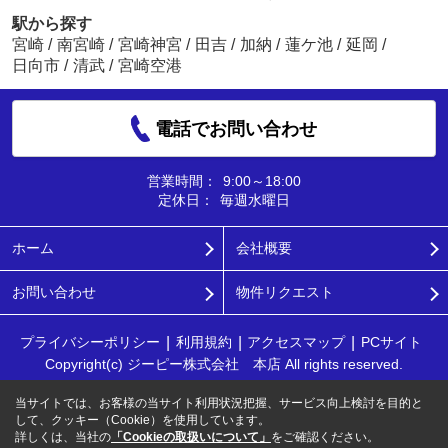
駅から探す
宮崎
/
南宮崎
/
宮崎神宮
/
田吉
/
加納
/
蓮ケ池
/
延岡
/
日向市
/
清武
/
宮崎空港
電話でお問い合わせ
営業時間：
9:00～18:00
定休日：
毎週水曜日
ホーム
会社概要
お問い合わせ
物件リクエスト
プライバシーポリシー
利用規約
アクセスマップ
PCサイト
Copyright(c) ジーピー株式会社 本店 All rights reserved.
当サイトでは、お客様の当サイト利用状況把握、サービス向上検討を目的と
して、クッキー（Cookie）を使用しています。
詳しくは、当社の
「Cookieの取扱いについて」
をご確認ください。