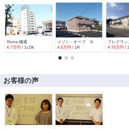
Ruma.橘通
メゾン・オーブ Ⅲ
6.7
万
円
/ 1LDK
4.5
万
円
/ 1R
4.75
万
円
/
お客様の声