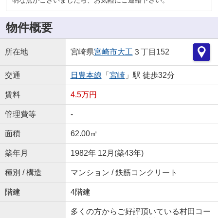
物件概要
所在地
宮崎県
宮崎市
大工
３丁目152
交通
日豊本線
「
宮崎
」駅 徒歩32分
賃料
4.5万円
管理費等
-
面積
62.00㎡
築年月
1982年 12月(築43年)
種別 / 構造
マンション / 鉄筋コンクリート
階建
4階建
多くの方からご好評頂いている村田コー