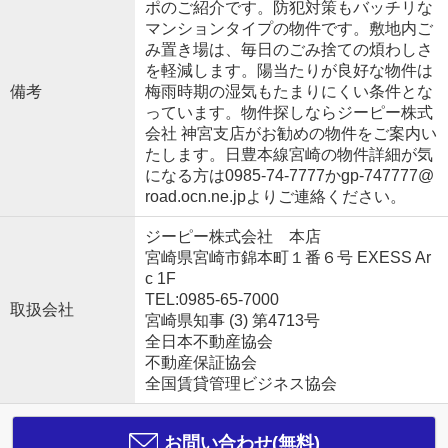
ポのご紹介です。防犯対策もバッチリな
マンションタイプの物件です。敷地内ご
み置き場は、毎日のごみ捨ての煩わしさ
を軽減します。陽当たりが良好な物件は
備考
梅雨時期の湿気もたまりにくい条件とな
っています。物件探しならジーピー株式
会社 神宮支店がお勧めの物件をご案内い
たします。日豊本線宮崎の物件詳細が気
になる方は0985-74-7777かgp-747777@
road.ocn.ne.jpよりご連絡ください。
ジーピー株式会社 本店
宮崎県宮崎市錦本町１番６号 EXESS Ar
c 1F
TEL:0985-65-7000
取扱会社
宮崎県知事 (3) 第4713号
全日本不動産協会
不動産保証協会
全国賃貸管理ビジネス協会
お問い合わせ(無料)