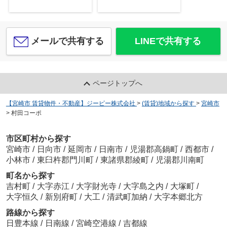
メールで共有する
LINEで共有する
ページトップへ
【宮崎市 賃貸物件・不動産】ジーピー株式会社
>
(賃貸)地域から探す
>
宮崎市
>
村田コーポ
市区町村から探す
宮崎市
/
日向市
/
延岡市
/
日南市
/
児湯郡高鍋町
/
西都市
/
小林市
/
東臼杵郡門川町
/
東諸県郡綾町
/
児湯郡川南町
町名から探す
吉村町
/
大字赤江
/
大字財光寺
/
大字島之内
/
大塚町
/
大字恒久
/
新別府町
/
大工
/
清武町加納
/
大字本郷北方
路線から探す
日豊本線
/
日南線
/
宮崎空港線
/
吉都線