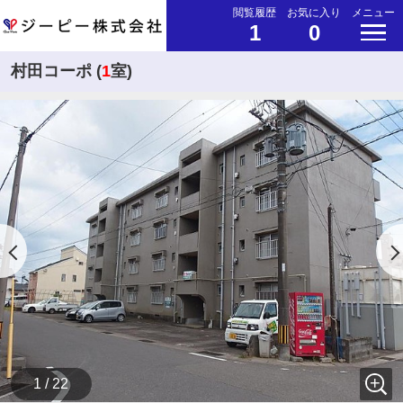
閲覧履歴
お気に入り
メニュー
1
0
村田コーポ (
1
室)
1 / 22