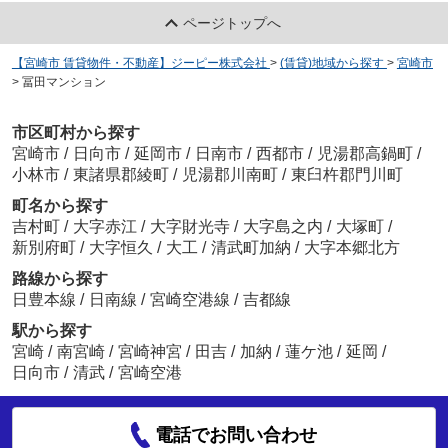
ページトップへ
【宮崎市 賃貸物件・不動産】ジーピー株式会社
>
(賃貸)地域から探す
>
宮崎市
>
冨田マンション
市区町村から探す
宮崎市
/
日向市
/
延岡市
/
日南市
/
西都市
/
児湯郡高鍋町
/
小林市
/
東諸県郡綾町
/
児湯郡川南町
/
東臼杵郡門川町
町名から探す
吉村町
/
大字赤江
/
大字財光寺
/
大字島之内
/
大塚町
/
新別府町
/
大字恒久
/
大工
/
清武町加納
/
大字本郷北方
路線から探す
日豊本線
/
日南線
/
宮崎空港線
/
吉都線
駅から探す
宮崎
/
南宮崎
/
宮崎神宮
/
田吉
/
加納
/
蓮ケ池
/
延岡
/
日向市
/
清武
/
宮崎空港
電話でお問い合わせ