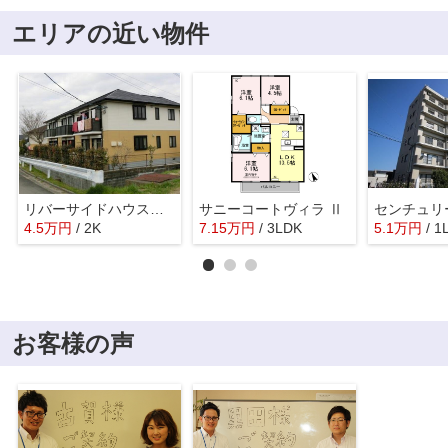
エリアの近い物件
リバーサイドハウス五番館
サニーコートヴィラ Ⅱ
4.5
万
円
/ 2K
7.15
万
円
/ 3LDK
5.1
万
円
/ 1
お客様の声