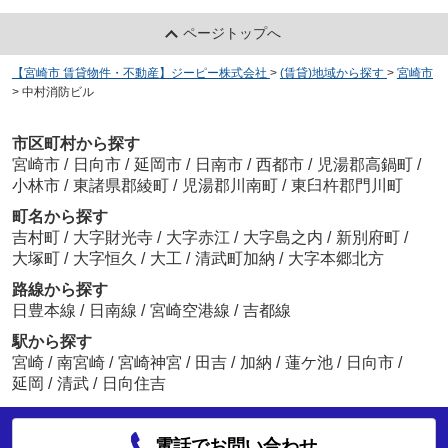
ページトップへ
【宮崎市 賃貸物件・不動産】ジーピー株式会社
>
(賃貸)地域から探す
>
宮崎市
>
中村消防ビル
市区町村から探す
宮崎市
/
日向市
/
延岡市
/
日南市
/
西都市
/
児湯郡高鍋町
/
小林市
/
東諸県郡綾町
/
児湯郡川南町
/
東臼杵郡門川町
町名から探す
吉村町
/
大字財光寺
/
大字赤江
/
大字島之内
/
新別府町
/
大塚町
/
大字恒久
/
大工
/
清武町加納
/
大字本郷北方
路線から探す
日豊本線
/
日南線
/
宮崎空港線
/
吉都線
駅から探す
宮崎
/
南宮崎
/
宮崎神宮
/
田吉
/
加納
/
蓮ケ池
/
日向市
/
延岡
/
清武
/
日向住吉
電話でお問い合わせ