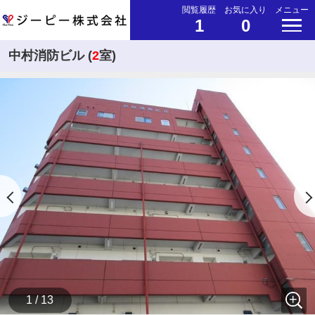
閲覧履歴
お気に入り
メニュー
1
0
中村消防ビル (
2
室)
1 / 13