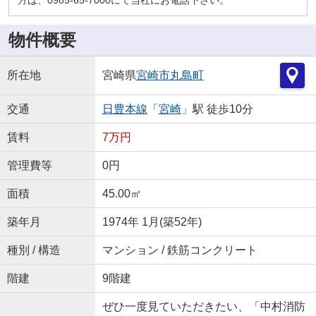
物件概要
所在地
宮崎県
宮崎市
丸島町
交通
日豊本線
「
宮崎
」駅 徒歩10分
賃料
7万円
管理費等
0円
面積
45.00㎡
築年月
1974年 1月(築52年)
種別 / 構造
マンション / 鉄筋コンクリート
階建
9階建
ぜひ一度見ていただきたい、「中村消防