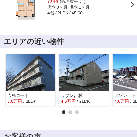
7万円
(管理費等：-)
0ヶ月
1ヶ月
敷金
礼金
4階
45.00㎡
2LDK
エリアの近い物件
広島コーポ
リブレ吉村
5.5
万
円
/ 2LDK
4.5
万
円
/ 2LDK
4.6
万
円
/ 2
お客様の声