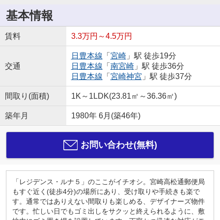
基本情報
賃料
3.3万円～4.5万円
日豊本線
「
宮崎
」駅 徒歩19分
交通
日豊本線
「
南宮崎
」駅 徒歩36分
日豊本線
「
宮崎神宮
」駅 徒歩37分
間取り(面積)
1K～1LDK(23.81㎡～36.36㎡)
築年月
1980年 6月(築46年)
お問い合わせ(無料)
「レジデンス・ルナ５」のここがイチオシ。宮崎高松通郵便局
もすぐ近く(徒歩4分)の場所にあり、受け取りや手続きも楽で
す。通常ではありえない間取りも楽しめる、デザイナーズ物件
です。忙しい日でもゴミ出しをサクッと終えられるように、敷