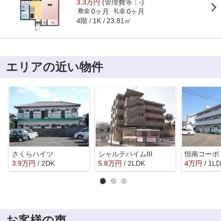
3.3万円
(管理費等：-)
0ヶ月
0ヶ月
敷金
礼金
4階
23.81㎡
1K
エリアの近い物件
さくらハイツ
シャルテハイムIII
恒南コーポ
3.9
万
円
/ 2DK
5.8
万
円
/ 2LDK
4
万
円
/ 1L
お客様の声