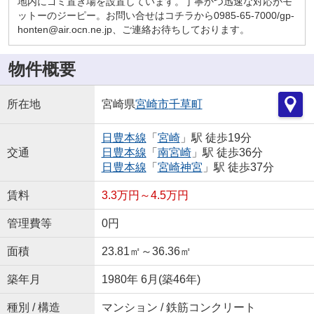
地内にゴミ置き場を設置しています。丁寧かつ迅速な対応がモ
ットーのジーピー。お問い合せはコチラから0985-65-7000/gp-
honten@air.ocn.ne.jp、ご連絡お待ちしております。
物件概要
所在地
宮崎県
宮崎市
千草町
日豊本線
「
宮崎
」駅 徒歩19分
交通
日豊本線
「
南宮崎
」駅 徒歩36分
日豊本線
「
宮崎神宮
」駅 徒歩37分
賃料
3.3万円～4.5万円
管理費等
0円
面積
23.81㎡～36.36㎡
築年月
1980年 6月(築46年)
種別 / 構造
マンション / 鉄筋コンクリート