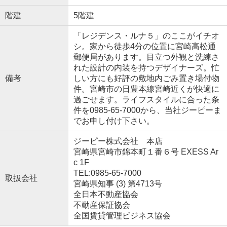
階建
5階建
「レジデンス・ルナ５」のここがイチオ
シ。家から徒歩4分の位置に宮崎高松通
郵便局があります。目立つ外観と洗練さ
れた設計の内装を持つデザイナーズ。忙
備考
しい方にも好評の敷地内ごみ置き場付物
件。宮崎市の日豊本線宮崎近くが快適に
過ごせます。ライフスタイルに合った条
件を0985-65-7000から、当社ジーピーま
でお申し付け下さい。
ジーピー株式会社 本店
宮崎県宮崎市錦本町１番６号 EXESS Ar
c 1F
TEL:0985-65-7000
取扱会社
宮崎県知事 (3) 第4713号
全日本不動産協会
不動産保証協会
全国賃貸管理ビジネス協会