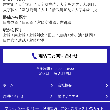
吉村町
/
大字赤江
/
大字財光寺
/
大字島之内
/
大塚町
/
大字恒久
/
新別府町
/
大工
/
清武町加納
/
大字本郷北方
路線から探す
日豊本線
/
日南線
/
宮崎空港線
/
吉都線
駅から探す
宮崎
/
南宮崎
/
宮崎神宮
/
田吉
/
加納
/
蓮ケ池
/
延岡
/
日向市
/
清武
/
宮崎空港
電話でお問い合わせ
営業時間：
9:00～18:00
定休日：
毎週水曜日
ホーム
会社概要
お問い合わせ
物件リクエスト
プライバシーポリシー
利用規約
アクセスマップ
PCサイト