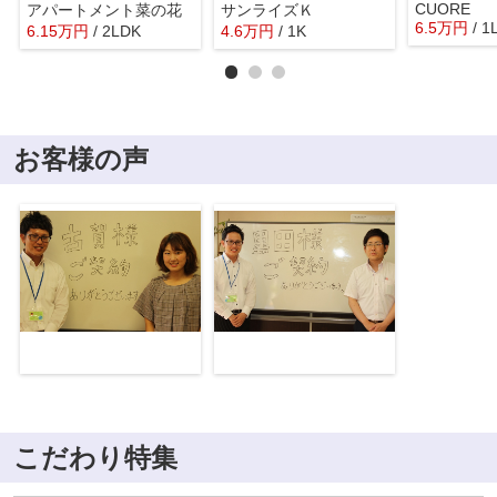
CUORE
アパートメント菜の花
サンライズＫ
6.5
万
円
/ 1
6.15
万
円
/ 2LDK
4.6
万
円
/ 1K
お客様の声
こだわり特集