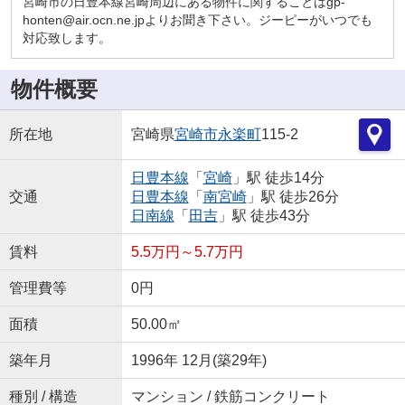
宮崎市の日豊本線宮崎周辺にある物件に関することはgp-
honten@air.ocn.ne.jpよりお聞き下さい。ジーピーがいつでも
対応致します。
物件概要
所在地
宮崎県
宮崎市
永楽町
115-2
日豊本線
「
宮崎
」駅 徒歩14分
交通
日豊本線
「
南宮崎
」駅 徒歩26分
日南線
「
田吉
」駅 徒歩43分
賃料
5.5万円～5.7万円
管理費等
0円
面積
50.00㎡
築年月
1996年 12月(築29年)
種別 / 構造
マンション / 鉄筋コンクリート