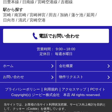
日豊本線
/
日南線
/
宮崎空港線
/
吉都線
駅から探す
宮崎
/
南宮崎
/
宮崎神宮
/
田吉
/
加納
/
蓮ケ池
/
延岡
/
日向市
/
清武
/
宮崎空港
電話でお問い合わせ
営業時間：
9:00～18:00
定休日：
毎週水曜日
ホーム
会社概要
お問い合わせ
物件リクエスト
プライバシーポリシー
利用規約
アクセスマップ
PCサイト
Copyright(c) ジーピー株式会社 本店 All rights reserved.
当サイトでは、お客様の当サイト利用状況把握、サービス向上検討を目的と
して、クッキー（Cookie）を使用しています。