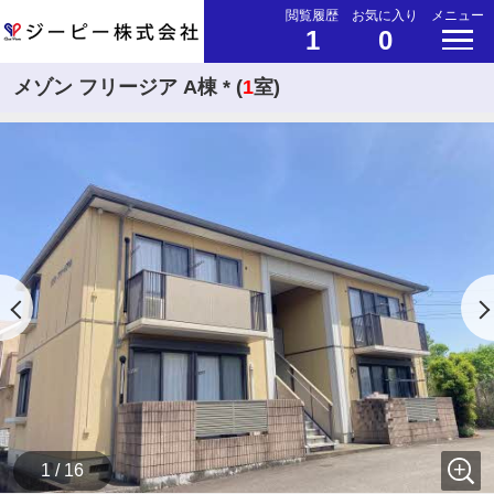
閲覧履歴
お気に入り
メニュー
1
0
メゾン フリージア A棟 * (
1
室)
1 / 16