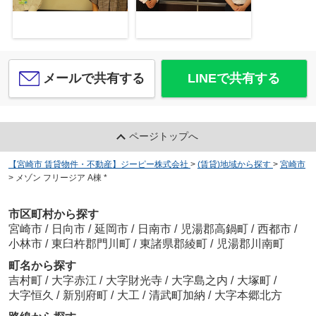
メールで共有する
LINEで共有する
ページトップへ
【宮崎市 賃貸物件・不動産】ジーピー株式会社
>
(賃貸)地域から探す
>
宮崎市
>
メゾン フリージア A棟 *
市区町村から探す
宮崎市
/
日向市
/
延岡市
/
日南市
/
児湯郡高鍋町
/
西都市
/
小林市
/
東臼杵郡門川町
/
東諸県郡綾町
/
児湯郡川南町
町名から探す
吉村町
/
大字赤江
/
大字財光寺
/
大字島之内
/
大塚町
/
大字恒久
/
新別府町
/
大工
/
清武町加納
/
大字本郷北方