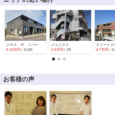
クロス ザ リバー Ⅱ
ジョイスⅡ
スイートグ
6.15
万
円
/ 1LDK
3.3
万
円
/ 1R
4.7
万
円
/ 1
お客様の声