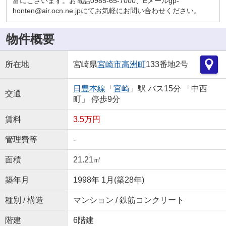
富にございます。お電話0985-65-7000、Eメールgp-
honten@air.ocn.ne.jpにてお気軽にお問い合わせください。
物件概要
所在地
宮崎県
宮崎市
高洲町
133番地2号
日豊本線
「
宮崎
」駅 バス15分 「中西
交通
町」 停歩9分
賃料
3.5万円
管理費等
-
面積
21.21㎡
築年月
1998年 1月(築28年)
種別 / 構造
マンション / 鉄筋コンクリート
階建
6階建