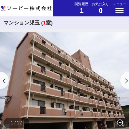
閲覧履歴
お気に入り
メニュー
1
0
マンション児玉 (
1
室)
1 / 12