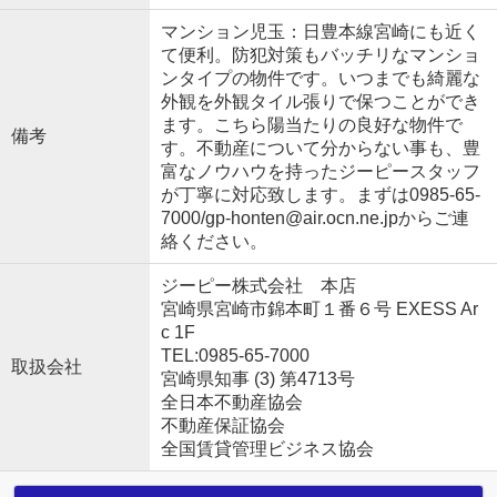
マンション児玉：日豊本線宮崎にも近く
て便利。防犯対策もバッチリなマンショ
ンタイプの物件です。いつまでも綺麗な
外観を外観タイル張りで保つことができ
ます。こちら陽当たりの良好な物件で
備考
す。不動産について分からない事も、豊
富なノウハウを持ったジーピースタッフ
が丁寧に対応致します。まずは0985-65-
7000/gp-honten@air.ocn.ne.jpからご連
絡ください。
ジーピー株式会社 本店
宮崎県宮崎市錦本町１番６号 EXESS Ar
c 1F
TEL:0985-65-7000
取扱会社
宮崎県知事 (3) 第4713号
全日本不動産協会
不動産保証協会
全国賃貸管理ビジネス協会