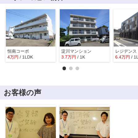
恒南コーポ
淀川マンション
4
万
円
/ 1LDK
3.7
万
円
/ 1K
6.4
万
円
/ 1
お客様の声