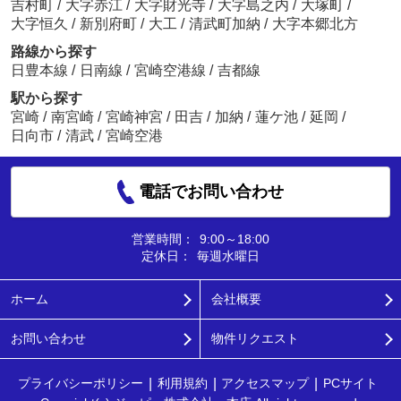
吉村町
/
大字赤江
/
大字財光寺
/
大字島之内
/
大塚町
/
大字恒久
/
新別府町
/
大工
/
清武町加納
/
大字本郷北方
路線から探す
日豊本線
/
日南線
/
宮崎空港線
/
吉都線
駅から探す
宮崎
/
南宮崎
/
宮崎神宮
/
田吉
/
加納
/
蓮ケ池
/
延岡
/
日向市
/
清武
/
宮崎空港
電話でお問い合わせ
営業時間：
9:00～18:00
定休日：
毎週水曜日
ホーム
会社概要
お問い合わせ
物件リクエスト
プライバシーポリシー
利用規約
アクセスマップ
PCサイト