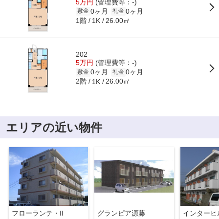
5万円
(管理費等：-)
0ヶ月
0ヶ月
敷金
礼金
1階
26.00㎡
1K
202
5万円
(管理費等：-)
0ヶ月
0ヶ月
敷金
礼金
2階
26.00㎡
1K
エリアの近い物件
フローランテ・II
グランピア源藤
インターヒ