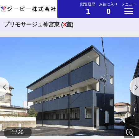
閲覧履歴
お気に入り
メニュー
1
0
プリモサージュ神宮東 (
3
室)
1 / 20