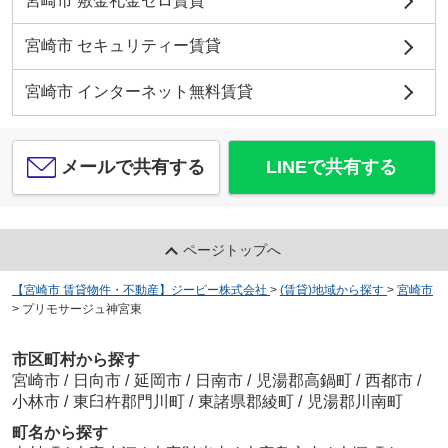
宮崎市 敷金礼金ゼロ賃貸
宮崎市 セキュリティー賃貸
宮崎市 インターネット無料賃貸
メールで共有する
LINEで共有する
ページトップへ
【宮崎市 賃貸物件・不動産】ジーピー株式会社
>
(賃貸)地域から探す
>
宮崎市
>
プリモサージュ神宮東
市区町村から探す
宮崎市
/
日向市
/
延岡市
/
日南市
/
児湯郡高鍋町
/
西都市
/
小林市
/
東臼杵郡門川町
/
東諸県郡綾町
/
児湯郡川南町
町名から探す