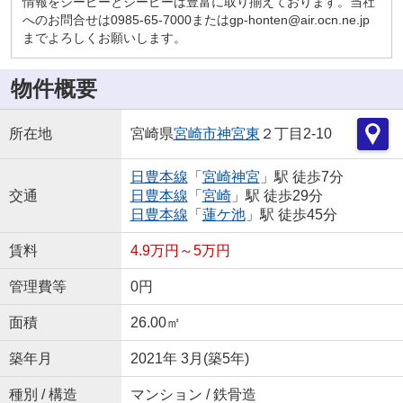
情報をジーピーとジーピーは豊富に取り揃えております。当社
へのお問合せは0985-65-7000またはgp-honten@air.ocn.ne.jp
までよろしくお願いします。
物件概要
所在地
宮崎県
宮崎市
神宮東
２丁目2-10
日豊本線
「
宮崎神宮
」駅 徒歩7分
交通
日豊本線
「
宮崎
」駅 徒歩29分
日豊本線
「
蓮ケ池
」駅 徒歩45分
賃料
4.9万円～5万円
管理費等
0円
面積
26.00㎡
築年月
2021年 3月(築5年)
種別 / 構造
マンション / 鉄骨造