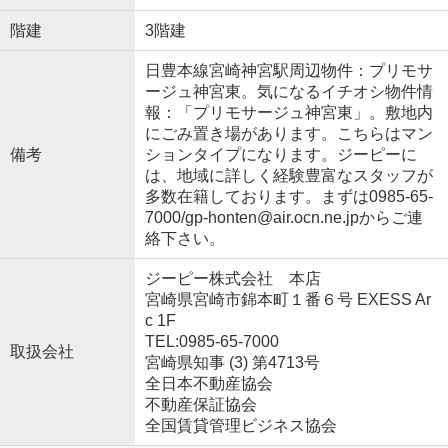
階建
3階建
日豊本線宮崎神宮駅周辺物件：プリモサ
ージュ神宮東。気になるイチオシ物件情
報：「プリモサージュ神宮東」。敷地内
にごみ置き場があります。こちらはマン
備考
ションタイプになります。ジーピーに
は、地域に詳しく経験豊富なスタッフが
多数在籍しております。まずは0985-65-
7000/gp-honten@air.ocn.ne.jpからご連
絡下さい。
ジーピー株式会社 本店
宮崎県宮崎市錦本町１番６号 EXESS Ar
c 1F
TEL:0985-65-7000
取扱会社
宮崎県知事 (3) 第4713号
全日本不動産協会
不動産保証協会
全国賃貸管理ビジネス協会