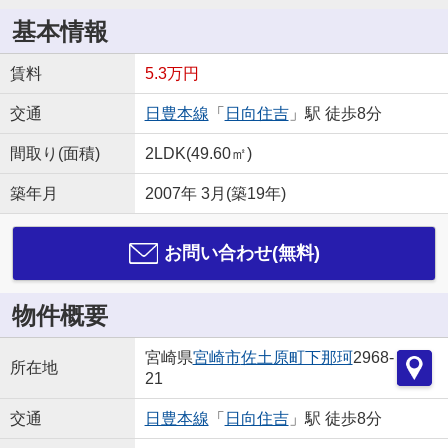
基本情報
賃料
5.3万円
交通
日豊本線
「
日向住吉
」駅 徒歩8分
間取り(面積)
2LDK(49.60㎡)
築年月
2007年 3月(築19年)
お問い合わせ(無料)
物件概要
宮崎県
宮崎市
佐土原町下那珂
2968-
所在地
21
交通
日豊本線
「
日向住吉
」駅 徒歩8分