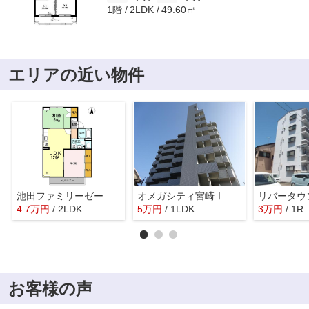
1階
49.60㎡
2LDK
エリアの近い物件
池田ファミリーゼーション E棟
オメガシティ宮崎Ⅰ
リバータウ
4.7
万
円
/ 2LDK
5
万
円
/ 1LDK
3
万
円
/ 1R
お客様の声