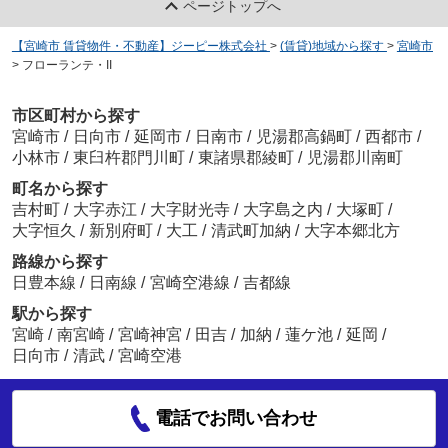
ページトップへ
【宮崎市 賃貸物件・不動産】ジーピー株式会社
>
(賃貸)地域から探す
>
宮崎市
>
フローランテ・II
市区町村から探す
宮崎市
/
日向市
/
延岡市
/
日南市
/
児湯郡高鍋町
/
西都市
/
小林市
/
東臼杵郡門川町
/
東諸県郡綾町
/
児湯郡川南町
町名から探す
吉村町
/
大字赤江
/
大字財光寺
/
大字島之内
/
大塚町
/
大字恒久
/
新別府町
/
大工
/
清武町加納
/
大字本郷北方
路線から探す
日豊本線
/
日南線
/
宮崎空港線
/
吉都線
駅から探す
宮崎
/
南宮崎
/
宮崎神宮
/
田吉
/
加納
/
蓮ケ池
/
延岡
/
日向市
/
清武
/
宮崎空港
電話でお問い合わせ