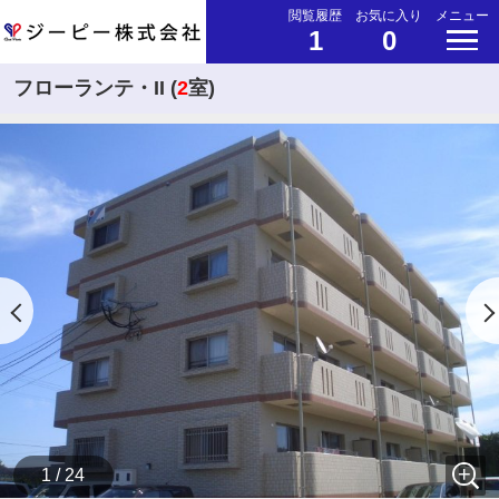
閲覧履歴
お気に入り
メニュー
1
0
フローランテ・II (
2
室)
1 / 24