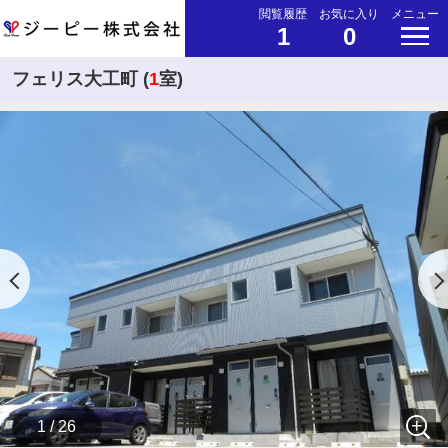
閲覧履歴
お気に入り
メニュー
1
0
フェリス大工町 (
1
室)
1 / 26