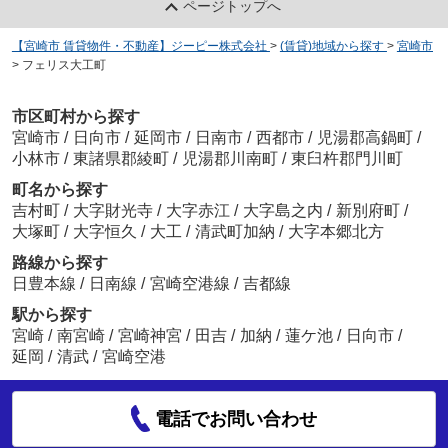
ページトップへ
【宮崎市 賃貸物件・不動産】ジーピー株式会社
>
(賃貸)地域から探す
>
宮崎市
>
フェリス大工町
市区町村から探す
宮崎市
/
日向市
/
延岡市
/
日南市
/
西都市
/
児湯郡高鍋町
/
小林市
/
東諸県郡綾町
/
児湯郡川南町
/
東臼杵郡門川町
町名から探す
吉村町
/
大字財光寺
/
大字赤江
/
大字島之内
/
新別府町
/
大塚町
/
大字恒久
/
大工
/
清武町加納
/
大字本郷北方
路線から探す
日豊本線
/
日南線
/
宮崎空港線
/
吉都線
駅から探す
宮崎
/
南宮崎
/
宮崎神宮
/
田吉
/
加納
/
蓮ケ池
/
日向市
/
延岡
/
清武
/
宮崎空港
電話でお問い合わせ