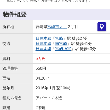
電話ください。来店・内覧予約なども承っております。
物件概要
所在地
宮崎県
宮崎市
大工
２丁目
日豊本線
「
宮崎
」駅 徒歩27分
交通
日豊本線
「
南宮崎
」駅 徒歩41分
日豊本線
「
宮崎神宮
」駅 徒歩43分
賃料
5万円
管理費等
550円
面積
34.20㎡
築年月
2016年 1月(築10年)
種別 / 構造
アパート / 木造
階建
2階建