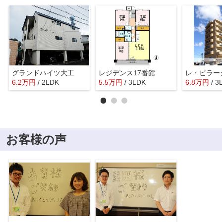
グランドハイツ大工
レジデンス17番館
レ・ビラー
6.2
万
円
/ 2LDK
5.5
万
円
/ 3LDK
6.8
万
円
/ 3
お客様の声