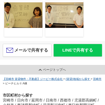
メールで共有する
LINEで共有する
ページトップへ
【宮崎市 賃貸物件・不動産】ジーピー株式会社
>
(賃貸)地域から探す
>
宮崎市
>
ビーチヒルⅡ A棟
市区町村から探す
宮崎市
/
日向市
/
延岡市
/
日南市
/
西都市
/
児湯郡高鍋町
/