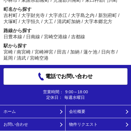
小林市
/
東諸県郡綾町
/
児湯郡川南町
/
東臼杵郡門川町
町名から探す
吉村町
/
大字財光寺
/
大字赤江
/
大字島之内
/
新別府町
/
大塚町
/
大字恒久
/
大工
/
清武町加納
/
大字本郷北方
路線から探す
日豊本線
/
日南線
/
宮崎空港線
/
吉都線
駅から探す
宮崎
/
南宮崎
/
宮崎神宮
/
田吉
/
加納
/
蓮ケ池
/
日向市
/
延岡
/
清武
/
宮崎空港
電話でお問い合わせ
営業時間：
9:00～18:00
定休日：
毎週水曜日
ホーム
会社概要
お問い合わせ
物件リクエスト