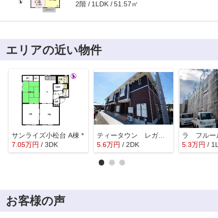
2階
51.57㎡
1LDK
エリアの近い物件
サンライズ小松台 A棟 *
ティータウン レガーロ Ｅ
7.05
万
円
/ 3DK
5.6
万
円
/ 2DK
5.3
万
円
/ 1
お客様の声