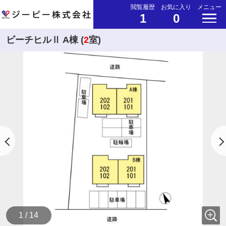
閲覧履歴
お気に入り
メニュー
1
0
ビーチヒルⅡ A棟 (
2
室)
1 / 14