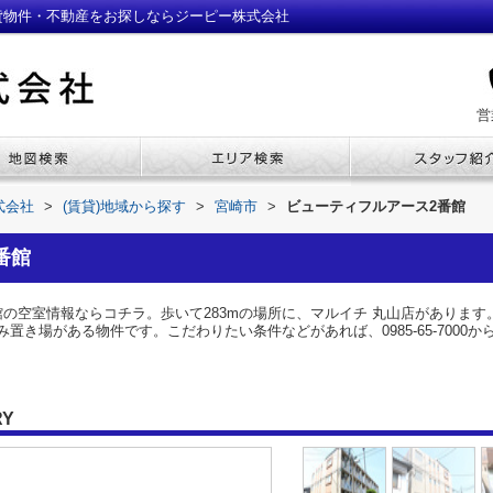
貸物件・不動産をお探しならジーピー株式会社
営
式会社
>
(賃貸)地域から探す
>
宮崎市
>
ビューティフルアース2番館
番館
館の空室情報ならコチラ。歩いて283mの場所に、マルイチ 丸山店がありま
置き場がある物件です。こだわりたい条件などがあれば、0985-65-7000
RY