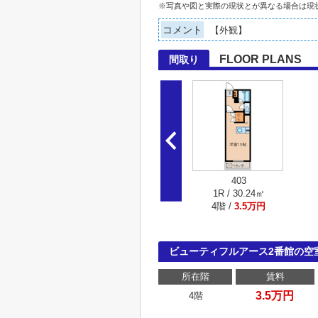
※写真や図と実際の現状とが異なる場合は現
コメント
【外観】
FLOOR PLANS
間取り
403
1R / 30.24㎡
4階 /
3.5万円
ビューティフルアース2番館の空
所在階
賃料
3.5万円
4階