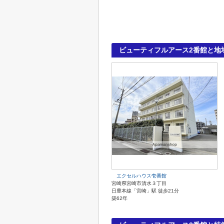
ビューティフルアース2番館と地
エクセルハウス壱番館
宮崎県宮崎市清水３丁目
日豊本線「宮崎」駅 徒歩21分
築62年