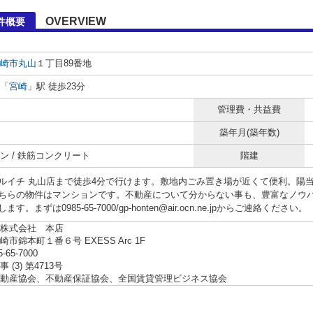
OVERVIEW
件概要
崎市
丸山
１丁目89番地
「
宮崎
」駅 徒歩23分
管理費・共益費
築年月(築年数)
ン / 鉄筋コンクリート
階建
ルイチ 丸山店まで徒歩4分で行けます。敷地内ごみ置き場が近くて便利。陽
ちらの物件はマンションです。不動産について分からない事も、豊富なノウ
す。まずは0985-65-7000/gp-honten@air.ocn.ne.jpからご連絡ください。
株式会社 本店
市錦本町１番６号 EXESS Arc 1F
5-65-7000
 (3) 第4713号
動産協会、不動産保証協会、全国賃貸管理ビジネス協会