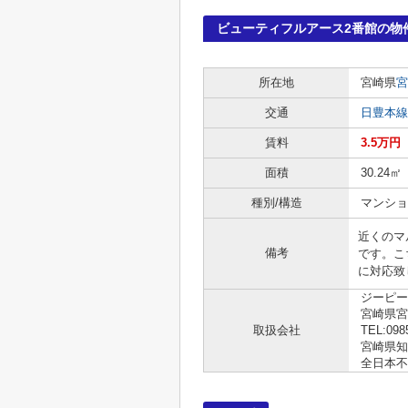
ビューティフルアース2番館の物
所在地
宮崎県
宮
交通
日豊本線
賃料
3.5万円
面積
30.24㎡
種別/構造
マンショ
近くのマ
備考
です。こ
に対応致しま
ジーピー
宮崎県宮崎
取扱会社
TEL:098
宮崎県知事
全日本不