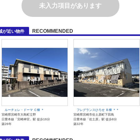
未入力項目があります
RECOMMENDED
域が近い物件
ルーチェレ・ドーマ Ｃ棟 ＊
フレグランスひろせ Ｂ棟 ＊＊
宮崎県宮崎市大島町立野
宮崎県宮崎市佐土原町下田島
日豊本線「宮崎神宮」駅 徒歩16分
日豊本線「佐土原」駅 徒歩8分
築26年
築32年