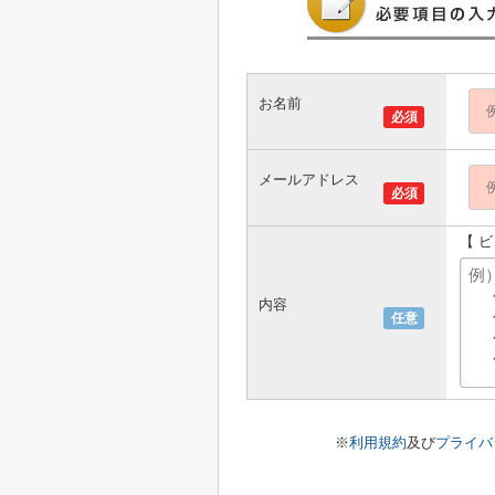
お名前
必須
メールアドレス
必須
【 
内容
任意
※
利用規約
及び
プライバ