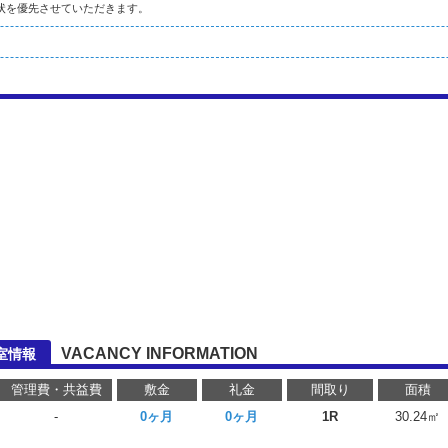
状を優先させていただきます。
VACANCY INFORMATION
室情報
管理費・共益費
敷金
礼金
間取り
面積
-
0ヶ月
0ヶ月
1R
30.24㎡