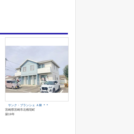
サンク・ブランシェ Ａ棟 ＊＊
宮崎県宮崎市北権現町
築19年