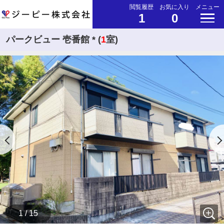
閲覧履歴
お気に入り
メニュー
1
0
パークビュー 壱番館 * (
1
室)
1 / 15