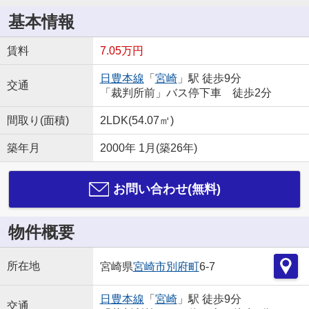
基本情報
賃料
7.05万円
日豊本線
「
宮崎
」駅 徒歩9分
交通
「裁判所前」バス停下車 徒歩2分
間取り(面積)
2LDK(54.07㎡)
築年月
2000年 1月(築26年)
お問い合わせ(無料)
物件概要
所在地
宮崎県
宮崎市
別府町
6-7
日豊本線
「
宮崎
」駅 徒歩9分
交通