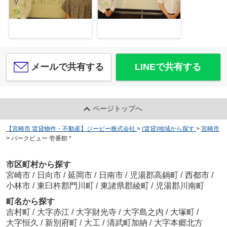
メールで共有する
LINEで共有する
ページトップへ
【宮崎市 賃貸物件・不動産】ジーピー株式会社
>
(賃貸)地域から探す
>
宮崎市
>
パークビュー 壱番館 *
市区町村から探す
宮崎市
/
日向市
/
延岡市
/
日南市
/
児湯郡高鍋町
/
西都市
/
小林市
/
東臼杵郡門川町
/
東諸県郡綾町
/
児湯郡川南町
町名から探す
吉村町
/
大字赤江
/
大字財光寺
/
大字島之内
/
大塚町
/
大字恒久
/
新別府町
/
大工
/
清武町加納
/
大字本郷北方