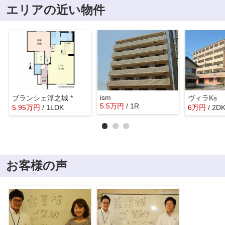
エリアの近い物件
ism
ブランシェ浮之城 *
ヴィラKs
5.5
万
円
/ 1R
5.95
万
円
/ 1LDK
6
万
円
/ 2D
お客様の声