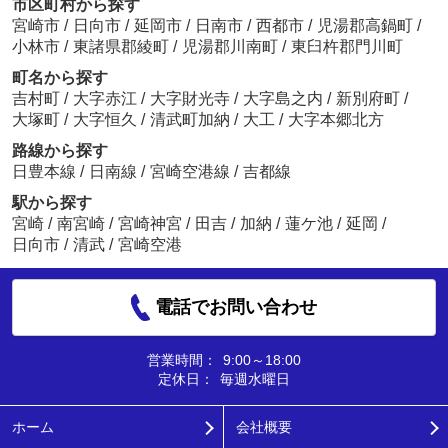
市区町村から探す
宮崎市
/
日向市
/
延岡市
/
日南市
/
西都市
/
児湯郡高鍋町
/
小林市
/
東諸県郡綾町
/
児湯郡川南町
/
東臼杵郡門川町
町名から探す
吉村町
/
大字赤江
/
大字財光寺
/
大字島之内
/
新別府町
/
大塚町
/
大字恒久
/
清武町加納
/
大工
/
大字本郷北方
路線から探す
日豊本線
/
日南線
/
宮崎空港線
/
吉都線
駅から探す
宮崎
/
南宮崎
/
宮崎神宮
/
田吉
/
加納
/
蓮ケ池
/
延岡
/
日向市
/
清武
/
宮崎空港
電話でお問い合わせ
営業時間：
9:00～18:00
定休日：
毎週水曜日
ホーム
会社概要