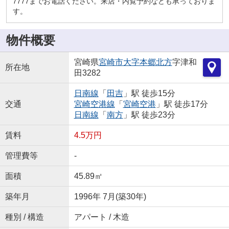
7777までお電話ください。来店・内覧予約なども承っておりま
す。
物件概要
宮崎県
宮崎市
大字本郷北方
字津和
所在地
田3282
日南線
「
田吉
」駅 徒歩15分
交通
宮崎空港線
「
宮崎空港
」駅 徒歩17分
日南線
「
南方
」駅 徒歩23分
賃料
4.5万円
管理費等
-
面積
45.89㎡
築年月
1996年 7月(築30年)
種別 / 構造
アパート / 木造