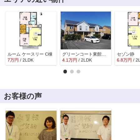
ルーム ケースリー C棟
グリーンコート東館 Ｃ
セゾン静
7
万
円
/ 2LDK
4.1
万
円
/ 2LDK
6.8
万
円
/ 2
お客様の声