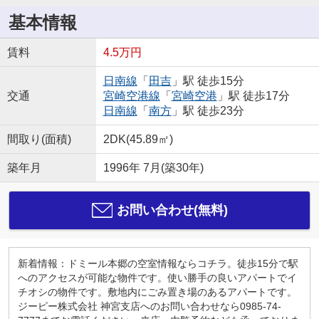
基本情報
賃料
4.5万円
日南線
「
田吉
」駅 徒歩15分
交通
宮崎空港線
「
宮崎空港
」駅 徒歩17分
日南線
「
南方
」駅 徒歩23分
間取り(面積)
2DK(45.89㎡)
築年月
1996年 7月(築30年)
お問い合わせ(無料)
新着情報：ドミール本郷の空室情報ならコチラ。徒歩15分で駅
へのアクセスが可能な物件です。使い勝手の良いアパートでイ
チオシの物件です。敷地内にごみ置き場のあるアパートです。
ジーピー株式会社 神宮支店へのお問い合わせなら0985-74-