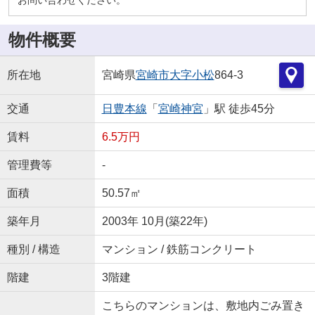
物件概要
所在地
宮崎県
宮崎市
大字小松
864-3
交通
日豊本線
「
宮崎神宮
」駅 徒歩45分
賃料
6.5万円
管理費等
-
面積
50.57㎡
築年月
2003年 10月(築22年)
種別 / 構造
マンション / 鉄筋コンクリート
階建
3階建
こちらのマンションは、敷地内ごみ置き