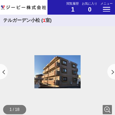
閲覧履歴
お気に入り
メニュー
1
0
テルガーデン小松 (
1
室)
1 / 18