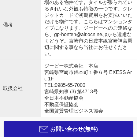
場のある物件です。タイルが張られてい
るきれいな外観も特徴の一つです。クレ
ジットカードで初期費用をお支払いいた
だける物件です。こちらはマンションタ
備考
イプになります。ジーピーへのご連絡な
ら、gp-honten@air.ocn.ne.jpから遠慮な
くどうぞ。宮崎市の日豊本線宮崎神宮周
辺に関する事なら当社にお任せくださ
い。
ジーピー株式会社 本店
宮崎県宮崎市錦本町１番６号 EXESS Ar
c 1F
TEL:0985-65-7000
取扱会社
宮崎県知事 (3) 第4713号
全日本不動産協会
不動産保証協会
全国賃貸管理ビジネス協会
お問い合わせ(無料)