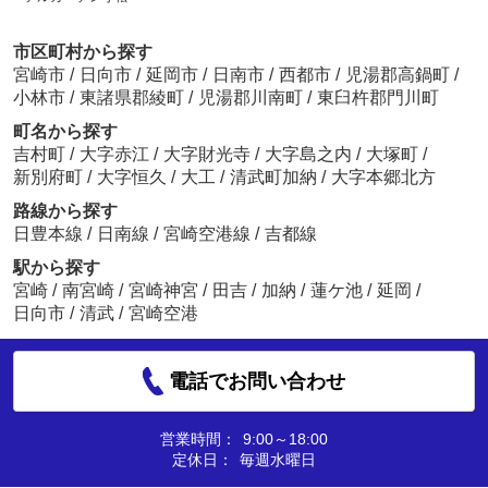
市区町村から探す
宮崎市
/
日向市
/
延岡市
/
日南市
/
西都市
/
児湯郡高鍋町
/
小林市
/
東諸県郡綾町
/
児湯郡川南町
/
東臼杵郡門川町
町名から探す
吉村町
/
大字赤江
/
大字財光寺
/
大字島之内
/
大塚町
/
新別府町
/
大字恒久
/
大工
/
清武町加納
/
大字本郷北方
路線から探す
日豊本線
/
日南線
/
宮崎空港線
/
吉都線
駅から探す
宮崎
/
南宮崎
/
宮崎神宮
/
田吉
/
加納
/
蓮ケ池
/
延岡
/
日向市
/
清武
/
宮崎空港
電話でお問い合わせ
営業時間：
9:00～18:00
定休日：
毎週水曜日