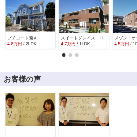
プチコート蘭Ａ
スイートグレイス Ⅱ
メゾン・オ
4.8
万
円
/ 2LDK
4.7
万
円
/ 1LDK
4.5
万
円
/ 1
お客様の声