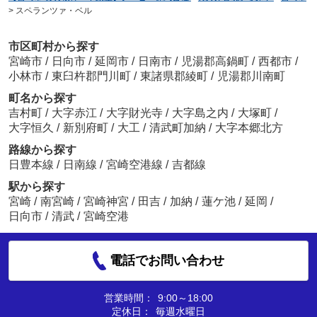
>
スペランツァ・ベル
市区町村から探す
宮崎市
/
日向市
/
延岡市
/
日南市
/
児湯郡高鍋町
/
西都市
/
小林市
/
東臼杵郡門川町
/
東諸県郡綾町
/
児湯郡川南町
町名から探す
吉村町
/
大字赤江
/
大字財光寺
/
大字島之内
/
大塚町
/
大字恒久
/
新別府町
/
大工
/
清武町加納
/
大字本郷北方
路線から探す
日豊本線
/
日南線
/
宮崎空港線
/
吉都線
駅から探す
宮崎
/
南宮崎
/
宮崎神宮
/
田吉
/
加納
/
蓮ケ池
/
延岡
/
日向市
/
清武
/
宮崎空港
電話でお問い合わせ
営業時間：
9:00～18:00
定休日：
毎週水曜日