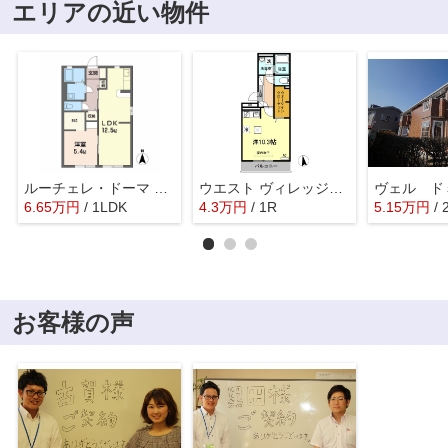
エリアの近い物件
ルーチェレ・ドーマ B棟 *
ウエスト ヴィレッジⅡ A棟
ヴェル ド
6.65
万
円
/ 1LDK
4.3
万
円
/ 1R
5.15
万
円
/
お客様の声