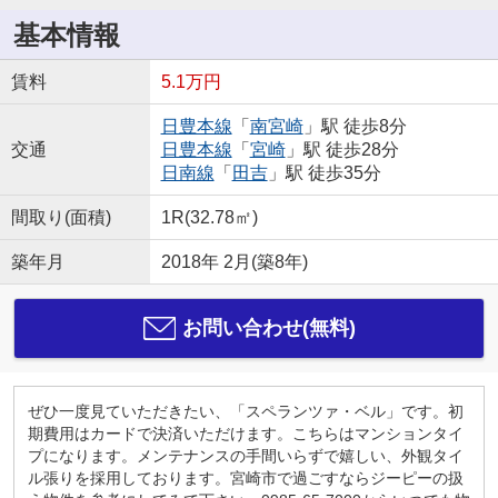
基本情報
賃料
5.1万円
日豊本線
「
南宮崎
」駅 徒歩8分
交通
日豊本線
「
宮崎
」駅 徒歩28分
日南線
「
田吉
」駅 徒歩35分
間取り(面積)
1R(32.78㎡)
築年月
2018年 2月(築8年)
お問い合わせ(無料)
ぜひ一度見ていただきたい、「スペランツァ・ベル」です。初
期費用はカードで決済いただけます。こちらはマンションタイ
プになります。メンテナンスの手間いらずで嬉しい、外観タイ
ル張りを採用しております。宮崎市で過ごすならジーピーの扱