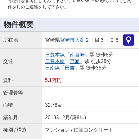
う物件を参考にしてみて下さい。0985-65-7000からいつでも物
件探しのご連絡をして下さい。
物件概要
所在地
宮崎県
宮崎市
大淀
２丁目６－２８
日豊本線
「
南宮崎
」駅 徒歩8分
交通
日豊本線
「
宮崎
」駅 徒歩28分
日南線
「
田吉
」駅 徒歩35分
賃料
5.1万円
管理費等
-
面積
32.78㎡
築年月
2018年 2月(築8年)
種別 / 構造
マンション / 鉄筋コンクリート