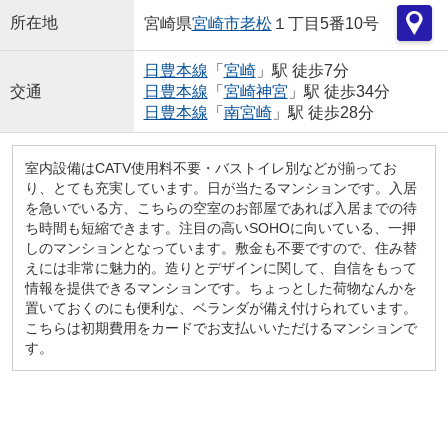
所在地
宮崎県
宮崎市
老松
１丁目5番10号
日豊本線
「
宮崎
」駅 徒歩7分
交通
日豊本線
「
宮崎神宮
」駅 徒歩34分
日豊本線
「
南宮崎
」駅 徒歩28分
室内設備はCATV使用料不要・バストイレ別などが揃ってお
り、とても充実しています。日が当たるマンションです。入居
を急いでいる方、こちらの空室のお部屋であれば入居までの待
ち時間も短縮できます。注目の高いSOHOに向いている、一押
しのマンションとなっています。敷金も不要ですので、住み替
えには非常に魅力的。造りとデザインに関して、自信をもって
情報を提供できるマンションです。ちょっとした荷物なんかを
置いておくのにも便利な、ベランダが備え付けられています。
こちらは初期費用をカードでお支払いいただけるマンションで
す。