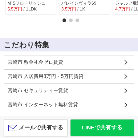
M´Sフローリッシュ
パレインヴィラ69
シャルフ飛
5.5
万
円
/ 1LDK
3.5
万
円
/ 1K
4.7
万
円
/ 1
こだわり特集
宮崎市 敷金礼金ゼロ賃貸
宮崎市 入居費用3万円・5万円賃貸
宮崎市 セキュリティー賃貸
宮崎市 インターネット無料賃貸
メールで共有する
LINEで共有する