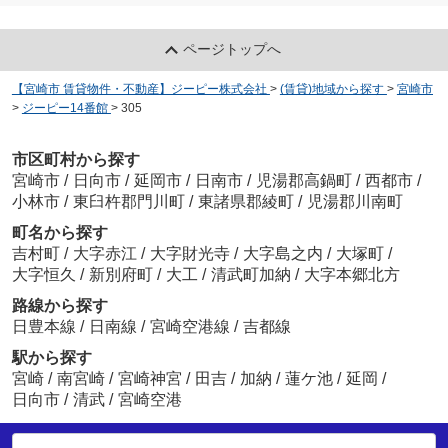
ページトップへ
【宮崎市 賃貸物件・不動産】ジーピー株式会社
>
(賃貸)地域から探す
>
宮崎市
>
ジーピー14番館
>
305
市区町村から探す
宮崎市
/
日向市
/
延岡市
/
日南市
/
児湯郡高鍋町
/
西都市
/
小林市
/
東臼杵郡門川町
/
東諸県郡綾町
/
児湯郡川南町
町名から探す
吉村町
/
大字赤江
/
大字財光寺
/
大字島之内
/
大塚町
/
大字恒久
/
新別府町
/
大工
/
清武町加納
/
大字本郷北方
路線から探す
日豊本線
/
日南線
/
宮崎空港線
/
吉都線
駅から探す
宮崎
/
南宮崎
/
宮崎神宮
/
田吉
/
加納
/
蓮ケ池
/
延岡
/
日向市
/
清武
/
宮崎空港