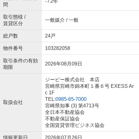
- / 2年
間
取引態様 /
一般媒介 / 一般
賃貸区分
総戸数
24戸
物件番号
103282058
取引条件の有効
2026年08月09日
期限
ジーピー株式会社 本店
宮崎県宮崎市錦本町１番６号 EXESS Ar
c 1F
TEL:
0985-65-7000
取扱会社
宮崎県知事 (3) 第4713号
全日本不動産協会
不動産保証協会
全国賃貸管理ビジネス協会
情報更新日
2026年07月26日