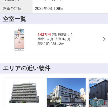
更新予定日
2026年08月09日
空室一覧
4.62万円
(管理費等：-)
0ヶ月
0ヶ月
敷金
礼金
2階
28.12㎡
1R
エリアの近い物件