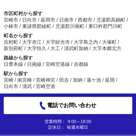
市区町村から探す
宮崎市
/
日向市
/
延岡市
/
日南市
/
西都市
/
児湯郡高鍋町
/
小林市
/
東諸県郡綾町
/
児湯郡川南町
/
東臼杵郡門川町
町名から探す
吉村町
/
大字赤江
/
大字財光寺
/
大字島之内
/
大塚町
/
新別府町
/
大字恒久
/
大工
/
清武町加納
/
大字本郷北方
路線から探す
日豊本線
/
日南線
/
宮崎空港線
/
吉都線
駅から探す
宮崎
/
南宮崎
/
宮崎神宮
/
田吉
/
加納
/
蓮ケ池
/
延岡
/
日向市
/
清武
/
宮崎空港
電話でお問い合わせ
営業時間：
9:00～18:00
定休日：
毎週水曜日