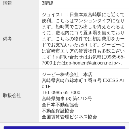
階建
3階建
ジョイスⅡ：日豊本線宮崎駅にも近くて
便利。こちらはマンションタイプになり
ます。短時間でごみ出しを終えられるよ
うに、敷地内にゴミ置き場を備えており
備考
ます。こちらの物件では初期費用をカー
ドでお支払いいただけます。ジーピーに
は宮崎市エリアの賃貸物件も多数ござい
ます！お問い合わせはお気軽に0985-65-
7000またはgp-honten@air.ocn.ne.jpへ。
ジーピー株式会社 本店
宮崎県宮崎市錦本町１番６号 EXESS Ar
c 1F
TEL:0985-65-7000
取扱会社
宮崎県知事 (3) 第4713号
全日本不動産協会
不動産保証協会
全国賃貸管理ビジネス協会