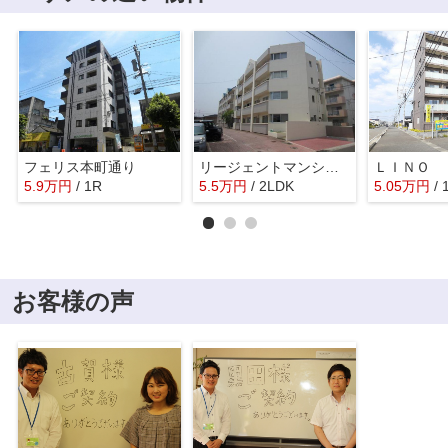
フェリス本町通り
リージェントマンション
ＬＩＮＯ
5.9
万
円
/ 1R
5.5
万
円
/ 2LDK
5.05
万
円
/ 
お客様の声