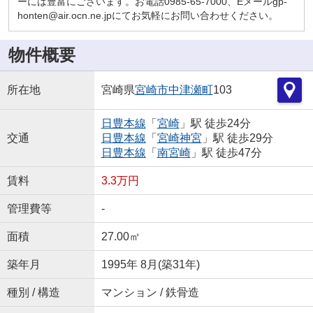
ーには豊富にございます。お電話0985-65-7000、Eメールgp-
honten@air.ocn.ne.jpにてお気軽にお問い合わせください。
物件概要
所在地
宮崎県
宮崎市
中津瀬町
103
日豊本線
「
宮崎
」駅 徒歩24分
交通
日豊本線
「
宮崎神宮
」駅 徒歩29分
日豊本線
「
南宮崎
」駅 徒歩47分
賃料
3.3万円
管理費等
-
面積
27.00㎡
築年月
1995年 8月(築31年)
種別 / 構造
マンション / 鉄骨造