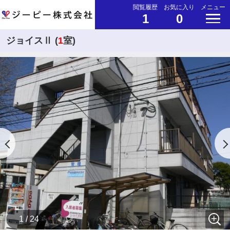
閲覧履歴
お気に入り
メニュー
1
0
ジョイスⅡ (
1
室)
1 / 24