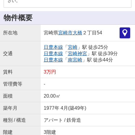
さい。
物件概要
所在地
宮崎県
宮崎市
大橋
２丁目54
日豊本線
「
宮崎
」駅 徒歩25分
交通
日豊本線
「
宮崎神宮
」駅 徒歩39分
日豊本線
「
南宮崎
」駅 徒歩44分
賃料
3万円
管理費等
-
面積
20.00㎡
築年月
1977年 4月(築49年)
種別 / 構造
アパート / 鉄骨造
階建
3階建