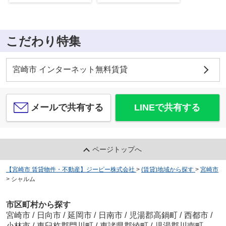
こだわり特集
宮崎市 インターネット無料賃貸
メールで共有する
LINEで共有する
ページトップへ
【宮崎市 賃貸物件・不動産】ジーピー株式会社
>
(賃貸)地域から探す
>
宮崎市
>
シャルム
市区町村から探す
宮崎市
/
日向市
/
延岡市
/
日南市
/
児湯郡高鍋町
/
西都市
/
小林市
/
東臼杵郡門川町
/
東諸県郡綾町
/
児湯郡川南町