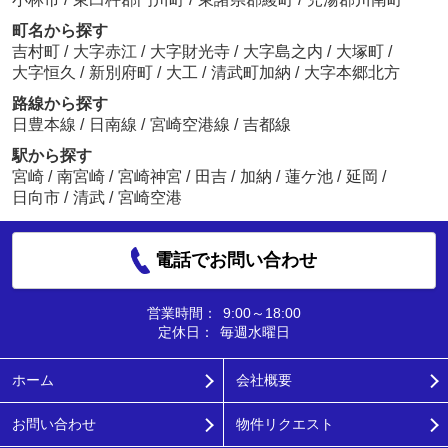
町名から探す
吉村町
/
大字赤江
/
大字財光寺
/
大字島之内
/
大塚町
/
大字恒久
/
新別府町
/
大工
/
清武町加納
/
大字本郷北方
路線から探す
日豊本線
/
日南線
/
宮崎空港線
/
吉都線
駅から探す
宮崎
/
南宮崎
/
宮崎神宮
/
田吉
/
加納
/
蓮ケ池
/
延岡
/
日向市
/
清武
/
宮崎空港
電話でお問い合わせ
営業時間：
9:00～18:00
定休日：
毎週水曜日
ホーム
会社概要
お問い合わせ
物件リクエスト