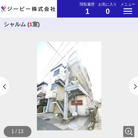
閲覧履歴
お気に入り
メニュー
1
0
シャルム (
1
室)
1 / 13