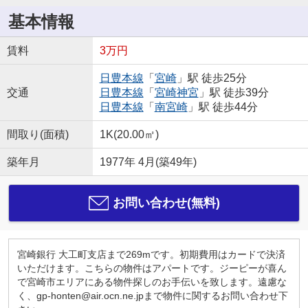
基本情報
賃料
3万円
日豊本線
「
宮崎
」駅 徒歩25分
交通
日豊本線
「
宮崎神宮
」駅 徒歩39分
日豊本線
「
南宮崎
」駅 徒歩44分
間取り(面積)
1K(20.00㎡)
築年月
1977年 4月(築49年)
お問い合わせ(無料)
宮崎銀行 大工町支店まで269mです。初期費用はカードで決済
いただけます。こちらの物件はアパートです。ジーピーが喜ん
で宮崎市エリアにある物件探しのお手伝いを致します。遠慮な
く、gp-honten@air.ocn.ne.jpまで物件に関するお問い合わせ下