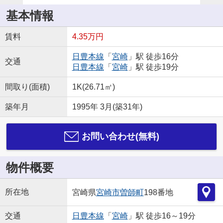
基本情報
賃料
4.35万円
日豊本線
「
宮崎
」駅 徒歩16分
交通
日豊本線
「
宮崎
」駅 徒歩19分
間取り(面積)
1K(26.71㎡)
築年月
1995年 3月(築31年)
お問い合わせ(無料)
物件概要
所在地
宮崎県
宮崎市
曽師町
198番地
交通
日豊本線
「
宮崎
」駅 徒歩16～19分