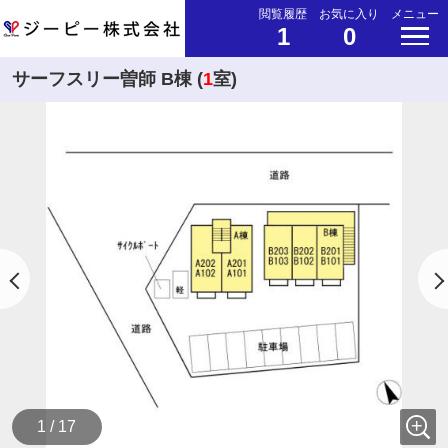
閲覧履歴
お気に入り
メニュー
1
0
サーフスリー曽師 B棟 (
1
室)
1 / 17