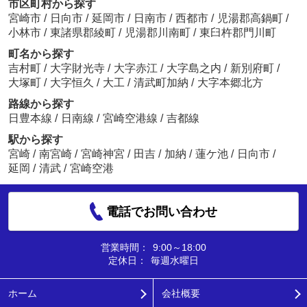
市区町村から探す
宮崎市
/
日向市
/
延岡市
/
日南市
/
西都市
/
児湯郡高鍋町
/
小林市
/
東諸県郡綾町
/
児湯郡川南町
/
東臼杵郡門川町
町名から探す
吉村町
/
大字財光寺
/
大字赤江
/
大字島之内
/
新別府町
/
大塚町
/
大字恒久
/
大工
/
清武町加納
/
大字本郷北方
路線から探す
日豊本線
/
日南線
/
宮崎空港線
/
吉都線
駅から探す
宮崎
/
南宮崎
/
宮崎神宮
/
田吉
/
加納
/
蓮ケ池
/
日向市
/
延岡
/
清武
/
宮崎空港
電話でお問い合わせ
営業時間：
9:00～18:00
定休日：
毎週水曜日
ホーム
会社概要