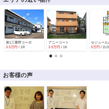
第1三重野コーポ
アニーコート
セジュール
3.5
万
円
/ 1R
3.5
万
円
/ 1K
5
万
円
/ 2L
お客様の声