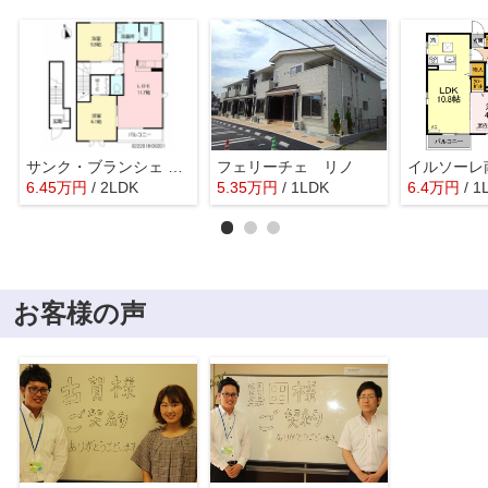
サンク・ブランシェ D棟 **
フェリーチェ リノ
イルソーレ
6.45
万
円
/ 2LDK
5.35
万
円
/ 1LDK
6.4
万
円
/ 1
お客様の声