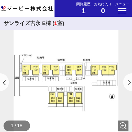
閲覧履歴
お気に入り
メニュー
1
0
サンライズ吉永 E棟 (
1
室)
1 / 18