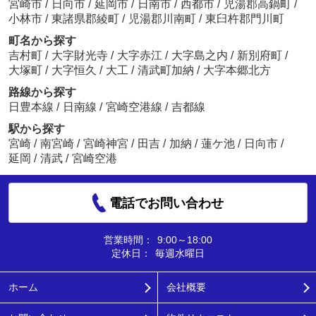
宮崎市
/
日向市
/
延岡市
/
日南市
/
西都市
/
児湯郡高鍋町
/
小林市
/
東諸県郡綾町
/
児湯郡川南町
/
東臼杵郡門川町
町名から探す
吉村町
/
大字財光寺
/
大字赤江
/
大字島之内
/
新別府町
/
大塚町
/
大字恒久
/
大工
/
清武町加納
/
大字本郷北方
路線から探す
日豊本線
/
日南線
/
宮崎空港線
/
吉都線
駅から探す
宮崎
/
南宮崎
/
宮崎神宮
/
田吉
/
加納
/
蓮ケ池
/
日向市
/
延岡
/
清武
/
宮崎空港
電話でお問い合わせ
営業時間：
9:00～18:00
定休日：
毎週水曜日
ホーム
会社概要