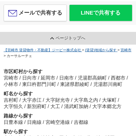
メールで共有する
LINEで共有する
ページトップへ
【宮崎市 賃貸物件・不動産】ジーピー株式会社
>
(賃貸)地域から探す
>
宮崎市
>
カーサルーチェ
市区町村から探す
宮崎市
/
日向市
/
延岡市
/
日南市
/
児湯郡高鍋町
/
西都市
/
小林市
/
東臼杵郡門川町
/
東諸県郡綾町
/
児湯郡川南町
町名から探す
吉村町
/
大字赤江
/
大字財光寺
/
大字島之内
/
大塚町
/
大字恒久
/
新別府町
/
大工
/
清武町加納
/
大字本郷北方
路線から探す
日豊本線
/
日南線
/
宮崎空港線
/
吉都線
駅から探す