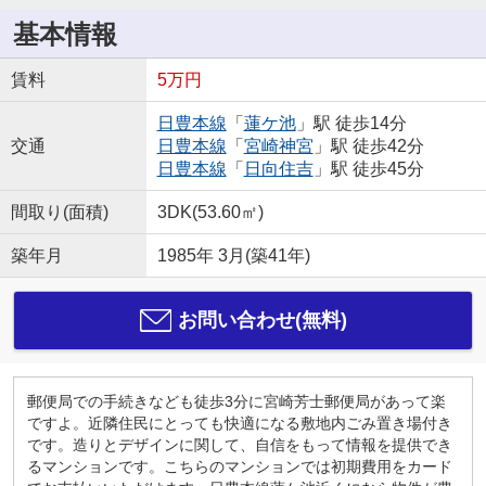
基本情報
賃料
5万円
日豊本線
「
蓮ケ池
」駅 徒歩14分
交通
日豊本線
「
宮崎神宮
」駅 徒歩42分
日豊本線
「
日向住吉
」駅 徒歩45分
間取り(面積)
3DK(53.60㎡)
築年月
1985年 3月(築41年)
お問い合わせ(無料)
郵便局での手続きなども徒歩3分に宮崎芳士郵便局があって楽
ですよ。近隣住民にとっても快適になる敷地内ごみ置き場付き
です。造りとデザインに関して、自信をもって情報を提供でき
るマンションです。こちらのマンションでは初期費用をカード