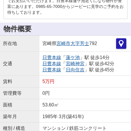
でお支払いいただけます。日豊本線蓮ケ池近くになら物件が豊
富にあります。0985-65-7000からジーピーに見学のご予約をお
待ちしております。
物件概要
所在地
宮崎県
宮崎市
大字芳士
792
日豊本線
「
蓮ケ池
」駅 徒歩14分
交通
日豊本線
「
宮崎神宮
」駅 徒歩42分
日豊本線
「
日向住吉
」駅 徒歩45分
賃料
5万円
管理費等
0円
面積
53.60㎡
築年月
1985年 3月(築41年)
種別 / 構造
マンション / 鉄筋コンクリート