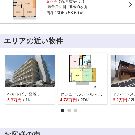
5万円
(管理費等：-)
0ヶ月
0ヶ月
敷金
礼金
3階
53.60㎡
3DK
エリアの近い物件
ベルトピア宮崎７
セジュールシャルマン C棟
3.3
万
円
/ 1K
4.78
万
円
/ 2DK
6.2
万
円
/ 2
お客様の声