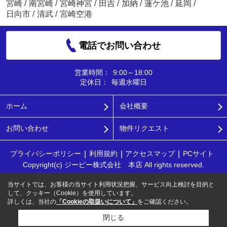
宮崎
/
南宮崎
/
宮崎神宮
/
田吉
/
加納
/
蓮ケ池
/
延岡
/
日向市
/
清武
/
宮崎空港
電話でお問い合わせ
営業時間：
9:00～18:00
定休日：
毎週水曜日
ホーム
会社概要
お問い合わせ
物件リクエスト
プライバシーポリシー
利用規約
アクセスマップ
PCサイト
Copyright(c) ジーピー株式会社 本店 All rights reserved.
当サイトでは、お客様の当サイト利用状況把握、サービス向上検討を目的と
して、クッキー（Cookie）を使用しています。
詳しくは、当社の
「Cookieの取扱いについて」
をご確認ください。
閉じる