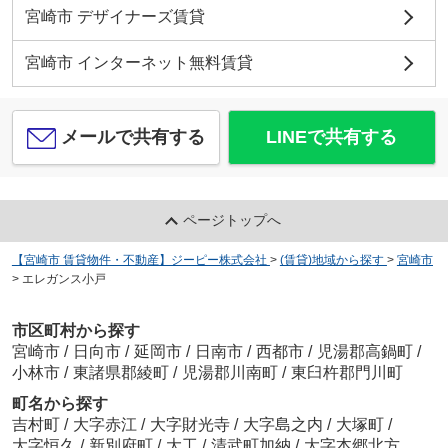
宮崎市 デザイナーズ賃貸
宮崎市 インターネット無料賃貸
メールで共有する
LINEで共有する
ページトップへ
【宮崎市 賃貸物件・不動産】ジーピー株式会社
>
(賃貸)地域から探す
>
宮崎市
>
エレガンス小戸
市区町村から探す
宮崎市
/
日向市
/
延岡市
/
日南市
/
西都市
/
児湯郡高鍋町
/
小林市
/
東諸県郡綾町
/
児湯郡川南町
/
東臼杵郡門川町
町名から探す
吉村町
/
大字赤江
/
大字財光寺
/
大字島之内
/
大塚町
/
大字恒久
/
新別府町
/
大工
/
清武町加納
/
大字本郷北方