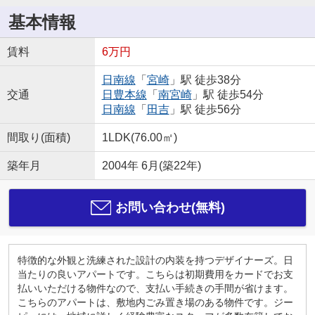
基本情報
賃料
6万円
日南線
「
宮崎
」駅 徒歩38分
交通
日豊本線
「
南宮崎
」駅 徒歩54分
日南線
「
田吉
」駅 徒歩56分
間取り(面積)
1LDK(76.00㎡)
築年月
2004年 6月(築22年)
お問い合わせ(無料)
特徴的な外観と洗練された設計の内装を持つデザイナーズ。日
当たりの良いアパートです。こちらは初期費用をカードでお支
払いいただける物件なので、支払い手続きの手間が省けます。
こちらのアパートは、敷地内ごみ置き場のある物件です。ジー