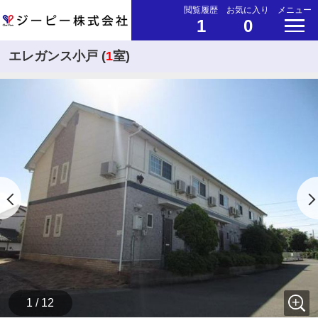
閲覧履歴
お気に入り
メニュー
1
0
エレガンス小戸 (
1
室)
1 / 12