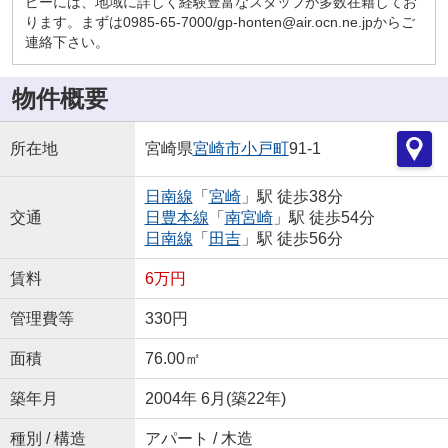
ピーには、地域に詳しく経験豊富なスタッフが多数在籍してお
ります。まずは0985-65-7000/gp-honten@air.ocn.ne.jpからご
連絡下さい。
物件概要
所在地
宮崎県
宮崎市
小戸町
91-1
日南線
「
宮崎
」駅 徒歩38分
交通
日豊本線
「
南宮崎
」駅 徒歩54分
日南線
「
田吉
」駅 徒歩56分
賃料
6万円
管理費等
330円
面積
76.00㎡
築年月
2004年 6月(築22年)
種別 / 構造
アパート / 木造