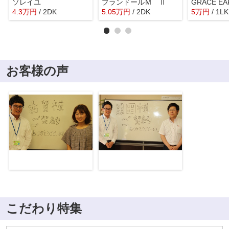
ソレイユ
プランドールＭ Ⅱ
4.3
万
円
/ 2DK
5.05
万
円
/ 2DK
5
万
円
/ 1LK
お客様の声
こだわり特集