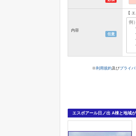
【 
内容
任意
※
利用規約
及び
プライバ
エスポアール日ノ出 A棟と地域