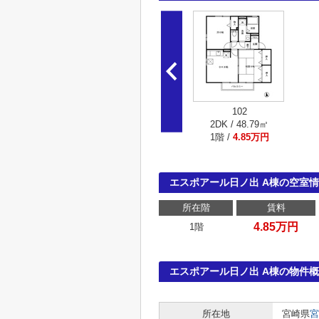
102
2DK / 48.79㎡
1階 /
4.85万円
エスポアール日ノ出 A棟の空室
所在階
賃料
4.85万円
1階
エスポアール日ノ出 A棟の物件
所在地
宮崎県
宮