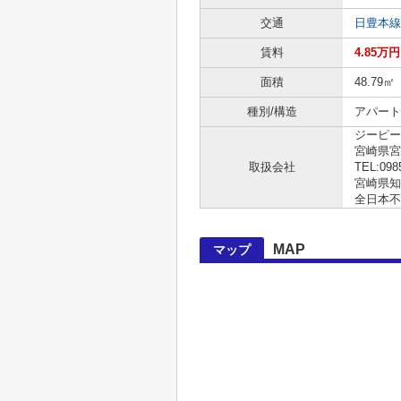
交通
日豊本線
賃料
4.85万円
面積
48.79㎡
種別/構造
アパート
ジーピー
宮崎県宮崎
取扱会社
TEL:098
宮崎県知事
全日本不
MAP
マップ