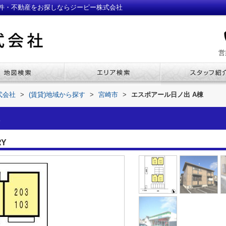
物件・不動産をお探しならジーピー株式会社
営
式会社
>
(賃貸)地域から探す
>
宮崎市
>
エスポアール日ノ出 A棟
RY