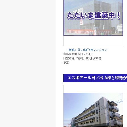
（仮称）日ノ出町YMマンション
宮崎県宮崎市日ノ出町
日豊本線「宮崎」駅 徒歩36分
予定
エスポアール日ノ出 A棟と特徴