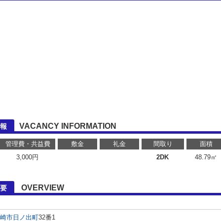
VACANCY INFORMATION
情報
管理費・共益費
敷金
礼金
間取り
面積
3,000円
2DK
48.79㎡
OVERVIEW
概要
崎市
日ノ出町
32番1