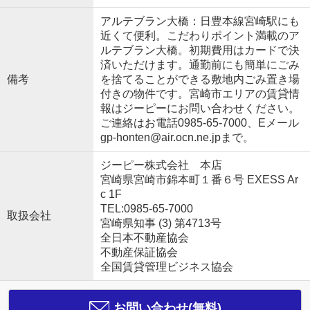
アルテブラン大橋：日豊本線宮崎駅にも
近くて便利。こだわりポイント満載のア
ルテブラン大橋。初期費用はカードで決
済いただけます。通勤前にも簡単にごみ
備考
を捨てることができる敷地内ごみ置き場
付きの物件です。宮崎市エリアの賃貸情
報はジーピーにお問い合わせください。
ご連絡はお電話0985-65-7000、Eメール
gp-honten@air.ocn.ne.jpまで。
ジーピー株式会社 本店
宮崎県宮崎市錦本町１番６号 EXESS Ar
c 1F
TEL:0985-65-7000
取扱会社
宮崎県知事 (3) 第4713号
全日本不動産協会
不動産保証協会
全国賃貸管理ビジネス協会
お問い合わせ(無料)