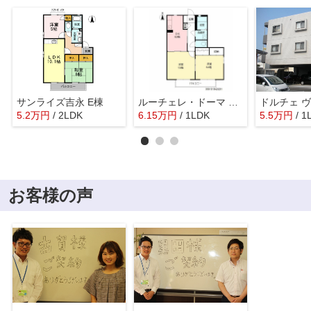
サンライズ吉永 E棟
ルーチェレ・ドーマ E棟 *
ドルチェ 
5.2
万
円
/ 2LDK
6.15
万
円
/ 1LDK
5.5
万
円
/ 1
お客様の声