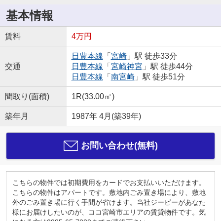
基本情報
賃料
4万円
日豊本線
「
宮崎
」駅 徒歩33分
交通
日豊本線
「
宮崎神宮
」駅 徒歩44分
日豊本線
「
南宮崎
」駅 徒歩51分
間取り(面積)
1R(33.00㎡)
築年月
1987年 4月(築39年)
お問い合わせ(無料)
こちらの物件では初期費用をカードでお支払いいただけます。
こちらの物件はアパートです。敷地内ごみ置き場により、敷地
外のごみ置き場に行く手間が省けます。当社ジーピーがあなた
様にお届けしたいのが、ココ宮崎市エリアの賃貸物件です。気