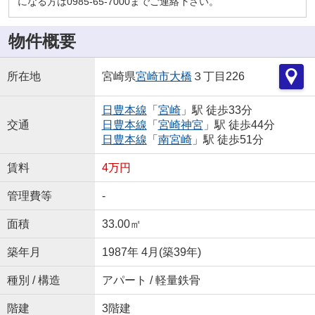
になる方は0985-65-7000までご連絡下さい。
物件概要
所在地
宮崎県
宮崎市
大橋
３丁目226
日豊本線
「
宮崎
」駅 徒歩33分
交通
日豊本線
「
宮崎神宮
」駅 徒歩44分
日豊本線
「
南宮崎
」駅 徒歩51分
賃料
4万円
管理費等
-
面積
33.00㎡
築年月
1987年 4月(築39年)
種別 / 構造
アパート / 軽量鉄骨
階建
3階建