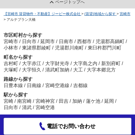
ページトップへ
【宮崎市 賃貸物件・不動産】ジーピー株式会社
>
(賃貸)地域から探す
>
宮崎市
>
アルテブラン大橋
市区町村から探す
宮崎市
/
日向市
/
延岡市
/
日南市
/
西都市
/
児湯郡高鍋町
/
小林市
/
東諸県郡綾町
/
児湯郡川南町
/
東臼杵郡門川町
町名から探す
吉村町
/
大字赤江
/
大字財光寺
/
大字島之内
/
新別府町
/
大塚町
/
大字恒久
/
清武町加納
/
大工
/
大字本郷北方
路線から探す
日豊本線
/
日南線
/
宮崎空港線
/
吉都線
駅から探す
宮崎
/
南宮崎
/
宮崎神宮
/
田吉
/
加納
/
蓮ケ池
/
延岡
/
日向市
/
清武
/
宮崎空港
電話でお問い合わせ