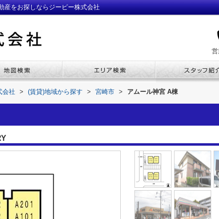
不動産をお探しならジーピー株式会社
営
式会社
>
(賃貸)地域から探す
>
宮崎市
>
アムール神宮 A棟
RY