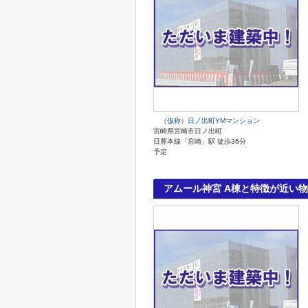
（仮称）日ノ出町YMマンション
宮崎県宮崎市日ノ出町
日豊本線「宮崎」駅 徒歩36分
予定
アムール神宮 A棟と特徴が近い