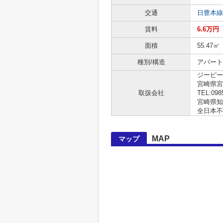
交通
日豊本線
賃料
6.6万円
面積
55.47㎡
種別/構造
アパート
ジーピー
宮崎県宮崎
取扱会社
TEL:098
宮崎県知事
全日本不
MAP
マップ