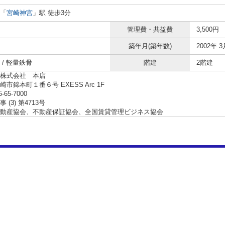
「
宮崎神宮
」駅 徒歩3分
管理費・共益費
3,500円
築年月(築年数)
2002年 3
 / 軽量鉄骨
階建
2階建
株式会社 本店
市錦本町１番６号 EXESS Arc 1F
5-65-7000
 (3) 第4713号
動産協会、不動産保証協会、全国賃貸管理ビジネス協会