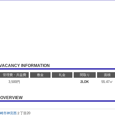
VACANCY INFORMATION
管理費・共益費
敷金
礼金
間取り
面積
3,500円
2LDK
55.47㎡
OVERVIEW
崎市
神宮西
２丁目20